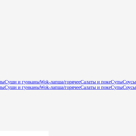
лы
Суши и гунканы
Wok-лапша/горячее
Салаты и поке
Супы
Соусы
лы
Суши и гунканы
Wok-лапша/горячее
Салаты и поке
Супы
Соусы