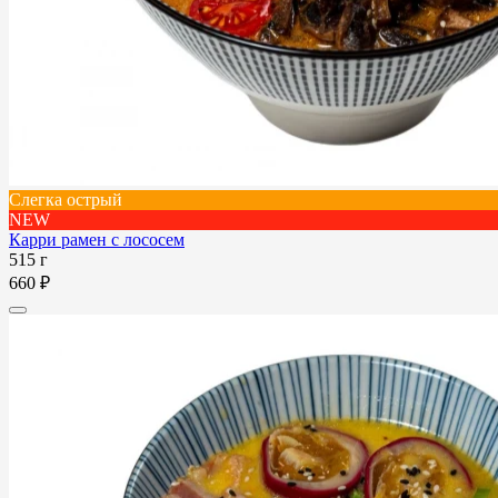
Слегка острый
NEW
Карри рамен с лососем
515 г
660 ₽