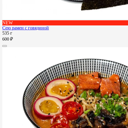
NEW
Сею рамен с говядиной
535 г
600 ₽