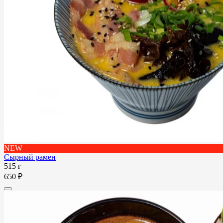
NEW
Сырный рамен
515 г
650 ₽