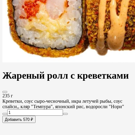
Жареный ролл с креветками
235 г
Креветки, соус сыро-чесночный, икра летучей рыбы, соус
спайси,, кляр "Темпура", японский рис, водоросли "Нори"
Добавить 570 ₽